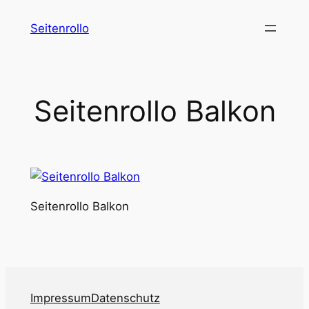
Zum
Seitenrollo
Inhalt
springen
Seitenrollo Balkon
Seitenrollo Balkon
Impressum
Datenschutz